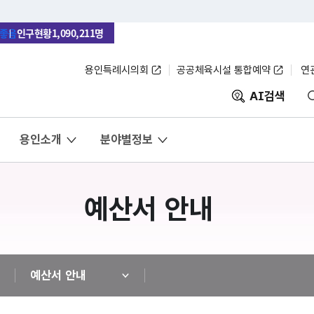
본문바로가기
메뉴바로가기
좋음
인구현황
1,090,211명
용인특례시의회
공공체육시설 통합예약
연
AI검색
용인소개
분야별정보
예산서 안내
예산서 안내