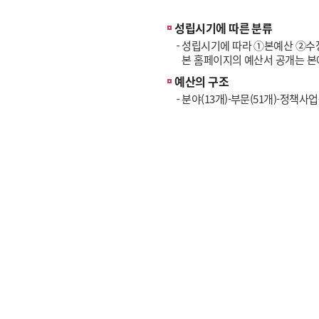
성립시기에 따른 분류
성립시기에 따라 ①본예산 ②수
본 홈페이지의 예산서 공개는 
예산의 구조
분야(13개)-부문(51개)-정책사