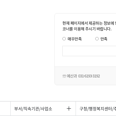
현재 페이지에서 제공하는 정보에
코너를 이용해 주시기 바랍니다.
매우만족
만족
의
견
입
력
☏
예산과
031-6193-3192
부서/직속기관/사업소
구청/행정복지센터/