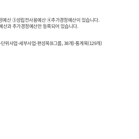
정예산 ③성립전사용예산 ④추가경정예산이 있습니다.
본예산과 추가경정예산만 등록되어 있습니다.
업-단위사업-세부사업-편성목(8그룹, 38개)-통계목(129개)