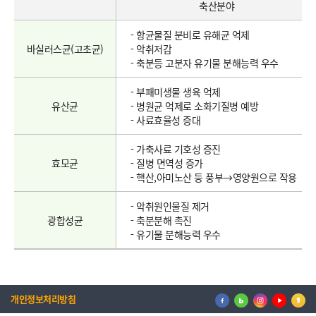
축산분야
- 항균물질 분비로 유해균 억제
바실러스균(고초균)
- 악취저감
- 축분등 고분자 유기물 분해능력 우수
- 부패미생물 생육 억제
유산균
- 병원균 억제로 소화기질병 예방
- 사료효율성 증대
- 가축사료 기호성 증진
효모균
- 질병 면역성 증가
- 핵산,아미노산 등 풍부→영양원으로 작용
- 악취원인물질 제거
광합성균
- 축분분해 촉진
- 유기물 분해능력 우수
개인정보처리방침