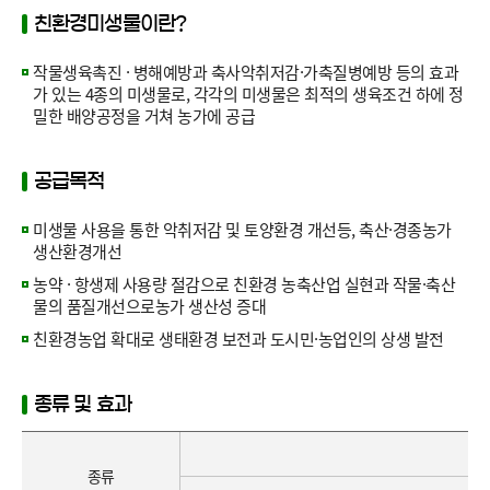
친환경미생물이란?
작물생육촉진 · 병해예방과 축사악취저감·가축질병예방 등의 효과
가 있는 4종의 미생물로, 각각의 미생물은 최적의 생육조건 하에 정
밀한 배양공정을 거쳐 농가에 공급
공급목적
미생물 사용을 통한 악취저감 및 토양환경 개선등, 축산·경종농가
생산환경개선
농약 · 항생제 사용량 절감으로 친환경 농축산업 실현과 작물·축산
물의 품질개선으로농가 생산성 증대
친환경농업 확대로 생태환경 보전과 도시민·농업인의 상생 발전
종류 및 효과
종류